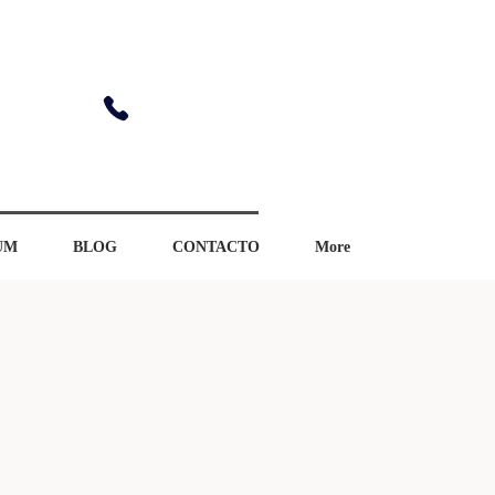
rturomonsalve@movistar.es
615 45 80 21
928 25 18 16
UM
BLOG
CONTACTO
More