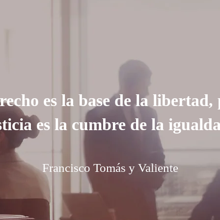
recho es la base de la libertad, 
sticia es la cumbre de la iguald
Francisco Tomás y Valiente