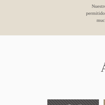
Nuestro
permitido 
much