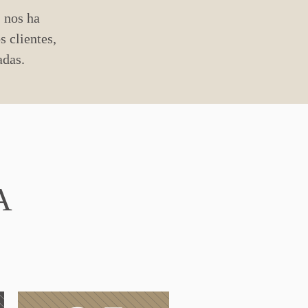
, nos ha
s clientes,
adas.
A