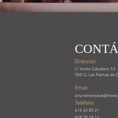
CONTÁ
Dirección
C/ Antón Caballero, 53
35012, Las Palmas de G
Email
arturomonsalve@movist
Teléfono
615 45 80 21
928 25 18 16