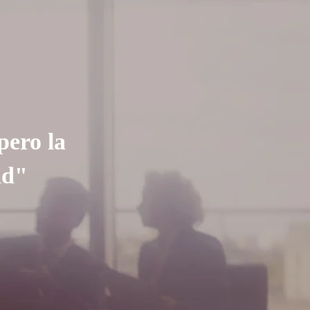
pero la
ad"