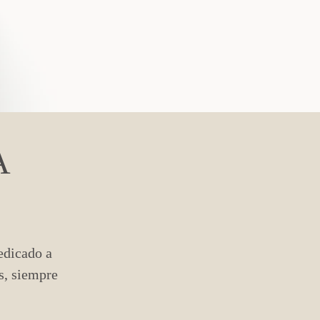
A
edicado a
es, siempre